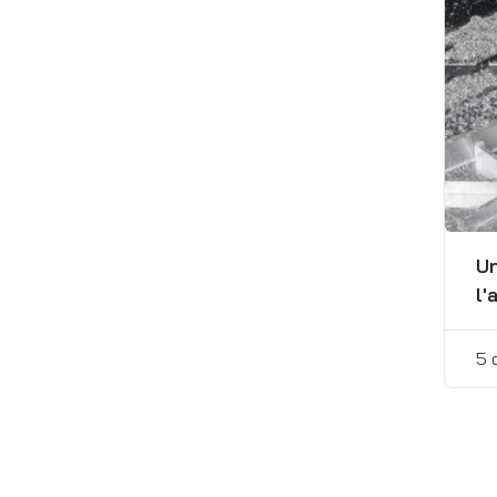
Un
l'
5 
Pos
pagi