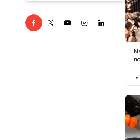
Ma
no
18