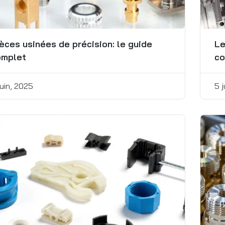
èces usinées de précision: le guide
Le
omplet
co
juin, 2025
5 j
Qu'est-ce que
l'usinabilité et
comment peut-elle
être améliorée ?
30 novembre, 2024
Types de fixations et
leurs utilisations
6 décembre, 2024
Coût de l’anodisation