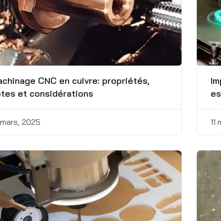
chinage CNC en cuivre: propriétés,
Im
tes et considérations
es
pi
 mars, 2025
11