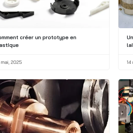
de l’aluminium :
facteurs clés et
conseils pour
économiser
4 décembre, 2024
mment créer un prototype en
Un
astique
la
 mai, 2025
14