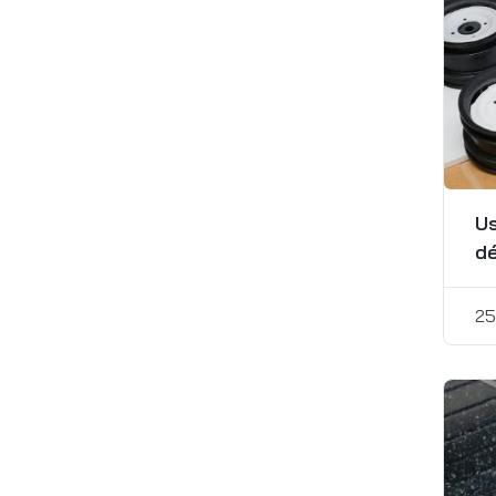
Us
dé
25