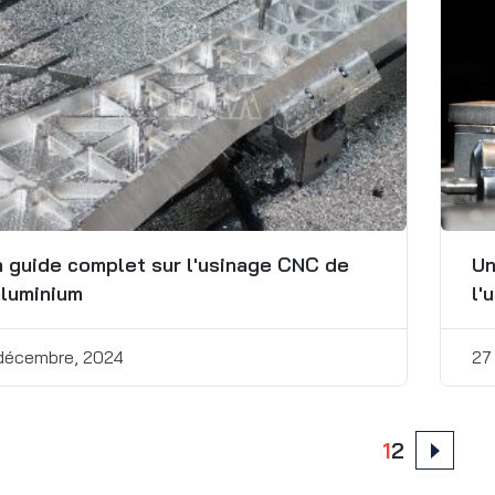
 guide complet sur l'usinage CNC de
Un
aluminium
l'
décembre, 2024
27
ts
1
2
nation