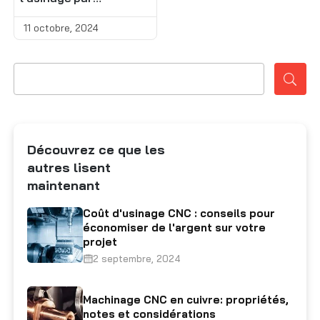
Contactez-nous
I
électroérosion par fil
11 octobre, 2024
M
T
M
Découvrez ce que les
autres lisent
F
maintenant
Coût d'usinage CNC : conseils pour
économiser de l'argent sur votre
projet
2 septembre, 2024
Machinage CNC en cuivre: propriétés,
notes et considérations