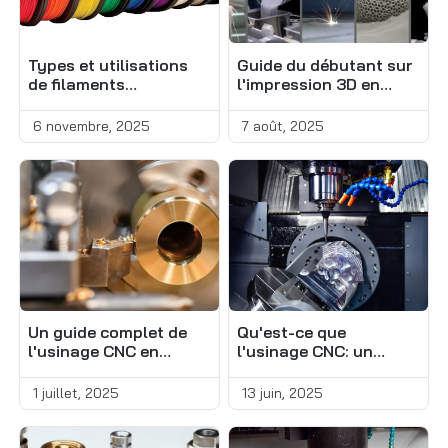
Types et utilisations
Guide du débutant sur
de filaments
l'impression 3D en
d’imprimante 3D
métal
6 novembre, 2025
7 août, 2025
Un guide complet de
Qu'est-ce que
l'usinage CNC en
l'usinage CNC: un
bronze
guide complet du
débutant
1 juillet, 2025
13 juin, 2025