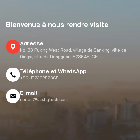
Bienvenue à nous rendre visite
Adresse
No. 38 Puxing West Road, village de Sanxing, ville de
Qingxi, ville de Dongguan, 523645, CN
Téléphone et WhatsApp
+86-15220252365
E-mail
corlee@szxhgtech.com