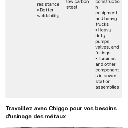
low carbon
constructio
resistance
steel
n
▪
Better
equipment,
weldability
and heavy
trucks
▪
Heavy
duty
pumps,
valves, and
fittings
▪
Turbines
and other
component
s in power
station
assemblies
Travaillez avec Chiggo pour vos besoins
d'usinage des métaux