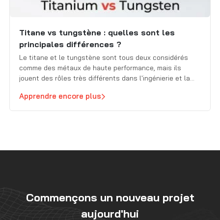
Titane vs tungstène : quelles sont les
principales différences ?
Le titane et le tungstène sont tous deux considérés
comme des métaux de haute performance, mais ils
jouent des rôles très différents dans l'ingénierie et la
fabrication. Lorsqu'ils comparent le titane au tungstène,
Apprendre encore plus
les ingénieurs et les acheteurs se concentrent sur des
facteurs clés tels que la résistance, le poids, la
résistance à la chaleur, […]
Commençons un nouveau projet
aujourd'hui