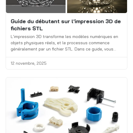
Guide du débutant sur l'impression 3D de
fichiers STL
L'impression 3D transforme les modèles numériques en
objets physiques réels, et le processus commence
généralement par un fichier STL. Dans ce guide, vous
apprendrez ce que sont les fichiers STL, comment créer
les vôtres ou en trouver des prêts à l'emploi en ligne,
12 novembre, 2025
comment utiliser un logiciel de découpe tel que Cura ou
PrusaSlicer pour […]