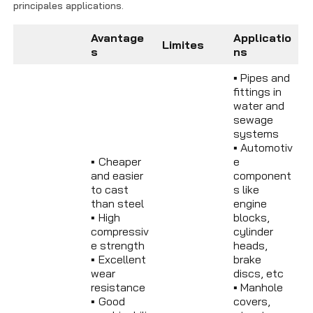
principales applications.
Avantage
Applicatio
Limites
s
ns
▪
Pipes and
fittings in
water and
sewage
systems
▪
Automotiv
▪
Cheaper
e
and easier
component
to cast
s like
than steel
engine
▪
High
blocks,
compressiv
cylinder
e strength
heads,
▪
Excellent
brake
wear
discs, etc
resistance
▪
Manhole
▪
Good
covers,