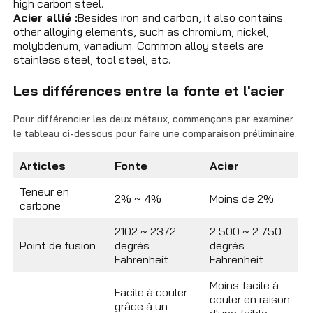
high carbon steel.
Acier allié :
Besides iron and carbon, it also contains
other alloying elements, such as chromium, nickel,
molybdenum, vanadium. Common alloy steels are
stainless steel, tool steel, etc.
Les différences entre la fonte et l'acier
Pour différencier les deux métaux, commençons par examiner
le tableau ci-dessous pour faire une comparaison préliminaire.
Articles
Fonte
Acier
Teneur en
2% ~ 4%
Moins de 2%
carbone
2102 ~ 2372
2 500 ~ 2 750
Point de fusion
degrés
degrés
Fahrenheit
Fahrenheit
Moins facile à
Facile à couler
couler en raison
grâce à un