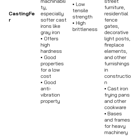
machinabili
street
▪
Low
ty,
furniture,
tensile
Casting
Fe
especially
residential
strength
r
softer cast
fence
▪
High
irons like
gates,
brittleness
gray iron
decorative
▪
Offers
light posts,
high
fireplace
hardness
elements,
▪
Good
and other
properties
furnishings
for a low
in
cost
constructio
▪
Good
n
anti-
▪
Cast iron
vibration
frying pans
property
and other
cookware
▪
Bases
and frames
for heavy
machinery