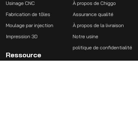
Usinage CNC
À propos de Chiggo
Fabrication de tôles
Assurance qualité
Moulage par injection
À propos de la livraison
Impression 3D
Notre usine
politique de confidentialité
Ressource
Chiggo se consacre à la création d'une vaste
base de connaissances, garantissant que, que
vous soyez un débutant ou un ingénieur
chevronné, vous trouverez ici les
connaissances complètes dont vous avez
besoin.