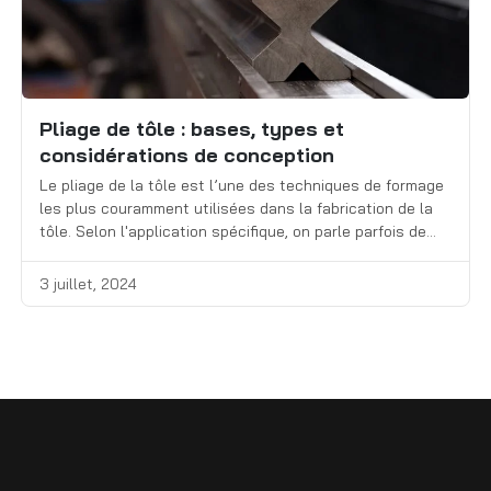
Pliage de tôle : bases, types et
considérations de conception
Le pliage de la tôle est l’une des techniques de formage
les plus couramment utilisées dans la fabrication de la
tôle. Selon l'application spécifique, on parle parfois de
freinage par presse, de bridage, de pliage, de pliage ou de
bordure. Ce processus consiste à appliquer une force
3 juillet, 2024
pour déformer le matériau en formes angulaires.