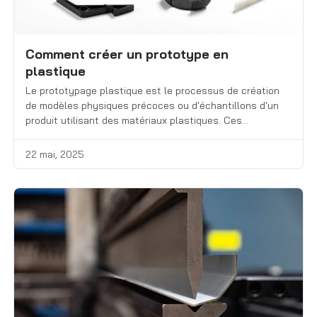
Comment créer un prototype en
plastique
Le prototypage plastique est le processus de création
de modèles physiques précoces ou d'échantillons d'un
produit utilisant des matériaux plastiques. Ces
prototypes aident les fabricants à tester et à affiner la
forme, l'ajustement, la fonction et l'esthétique d'un
22 mai, 2025
produit avant la production à grande échelle.