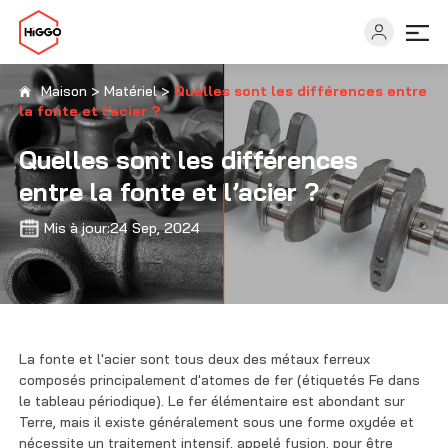
Maison
>
Matériel
>
Quelles sont les différences entre
la fonte et l’acier ?
Capacités
Quelles sont les différences
entre la fonte et l’acier ?
Secteurs
Mis à jour:24 Sep, 2024
Solutions
Ressources
La fonte et l'acier sont tous deux des métaux ferreux
composés principalement d'atomes de fer (étiquetés Fe dans
À propos
le tableau périodique). Le fer élémentaire est abondant sur
Terre, mais il existe généralement sous une forme oxydée et
nécessite un traitement intensif, appelé fusion, pour être