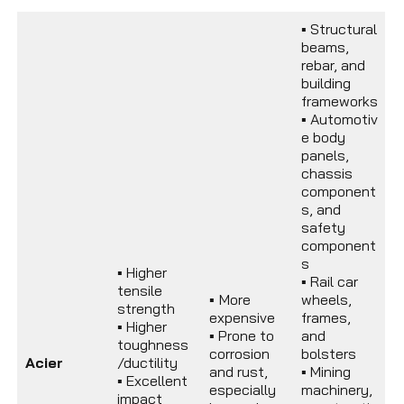
▪
Structural
beams,
rebar, and
building
frameworks
▪
Automotiv
e body
panels,
chassis
component
s, and
safety
component
s
▪
Higher
▪
Rail car
tensile
▪
More
wheels,
strength
expensive
frames,
▪
Higher
▪
Prone to
and
toughness
corrosion
bolsters
Acier
/ductility
and rust,
▪
Mining
▪
Excellent
especially
machinery,
impact