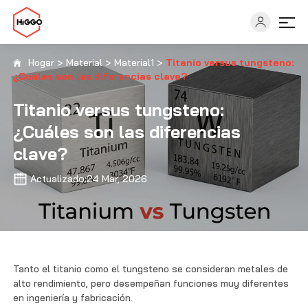
Hogar
>
Material
>
Material1
>
Titanio versus tungsteno:
¿Cuáles son las diferencias clave?
Capacidades
Titanio versus tungsteno:
¿Cuáles son las diferencias
Industrias
clave?
Soluciones
Actualizado:24 Mar, 2026
Recursos
Acerca de
Tanto el titanio como el tungsteno se consideran metales de
alto rendimiento, pero desempeñan funciones muy diferentes
en ingeniería y fabricación.