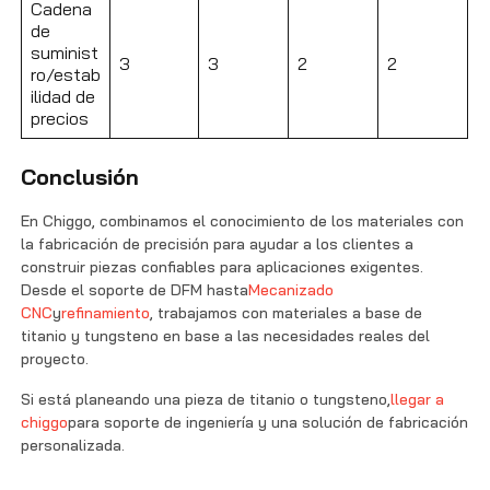
Cadena
de
suminist
3
3
2
2
ro/estab
ilidad de
precios
Conclusión
En Chiggo, combinamos el conocimiento de los materiales con
la fabricación de precisión para ayudar a los clientes a
construir piezas confiables para aplicaciones exigentes.
Desde el soporte de DFM hasta
Mecanizado
CNC
y
refinamiento
, trabajamos con materiales a base de
titanio y tungsteno en base a las necesidades reales del
proyecto.
Si está planeando una pieza de titanio o tungsteno,
llegar a
chiggo
para soporte de ingeniería y una solución de fabricación
personalizada.