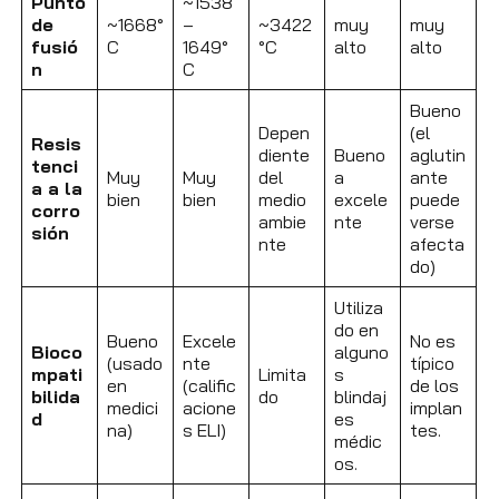
Punto
~1538
de
~1668°
–
~3422
muy
muy
fusió
C
1649°
°C
alto
alto
n
C
Bueno
Depen
(el
Resis
diente
Bueno
aglutin
tenci
Muy
Muy
del
a
ante
a a la
bien
bien
medio
excele
puede
corro
ambie
nte
verse
sión
nte
afecta
do)
Utiliza
do en
Bueno
Excele
No es
Bioco
alguno
(usado
nte
típico
mpati
Limita
s
en
(calific
de los
bilida
do
blindaj
medici
acione
implan
d
es
na)
s ELI)
tes.
médic
os.