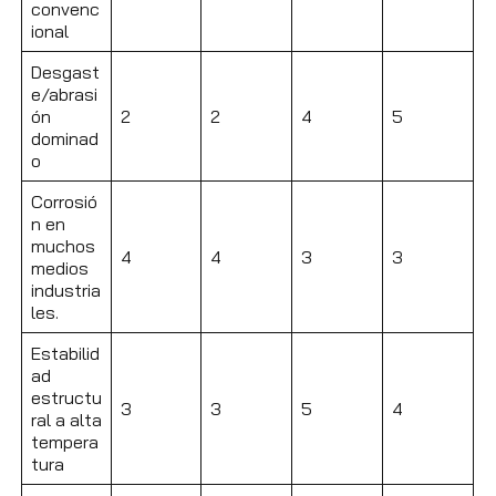
convenc
ional
Desgast
e/abrasi
ón
2
2
4
5
dominad
o
Corrosió
n en
muchos
4
4
3
3
medios
industria
les.
Estabilid
ad
estructu
3
3
5
4
ral a alta
tempera
tura