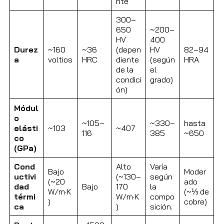
nte
300–
650
~200–
HV
400
Durez
~160
~36
(depen
HV
82–94
a
voltios
HRC
diente
(según
HRA
de la
el
condici
grado)
ón)
Módul
o
~105–
~330–
hasta
elásti
~103
~407
116
385
~650
co
(GPa)
Cond
Alto
Varía
Bajo
Moder
uctivi
(~130–
según
(~20
ado
dad
Bajo
170
la
W/m·K
(~⅓ de
térmi
W/m·K
compo
)
cobre)
ca
)
sición.