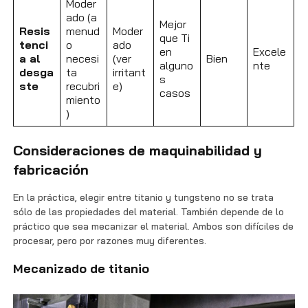
Moder
ado (a
Mejor
Resis
menud
Moder
que Ti
tenci
o
ado
en
Excele
a al
necesi
(ver
Bien
alguno
nte
desga
ta
irritant
s
ste
recubri
e)
casos
miento
)
Consideraciones de maquinabilidad y
fabricación
En la práctica, elegir entre titanio y tungsteno no se trata
sólo de las propiedades del material. También depende de lo
práctico que sea mecanizar el material. Ambos son difíciles de
procesar, pero por razones muy diferentes.
Mecanizado de titanio