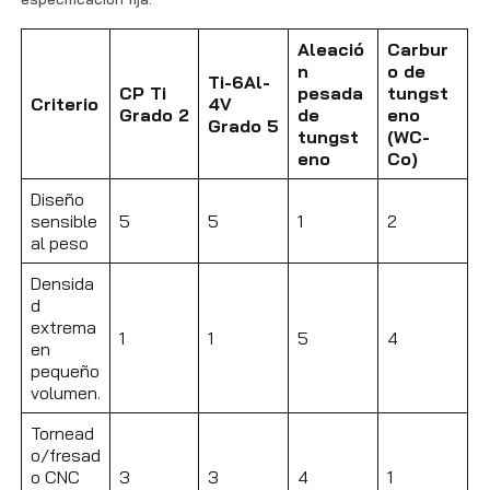
Aleació
Carbur
n
o de
Ti-6Al-
CP Ti
pesada
tungst
Criterio
4V
Grado 2
de
eno
Grado 5
tungst
(WC-
eno
Co)
Diseño
sensible
5
5
1
2
al peso
Densida
d
extrema
1
1
5
4
en
pequeño
volumen.
Tornead
o/fresad
o CNC
3
3
4
1