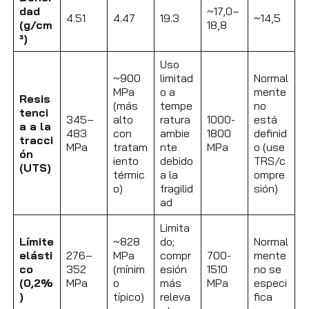
dad
~17,0–
4.51
4.47
19.3
~14,5
(g/cm
18,8
³)
Uso
~900
limitad
Normal
MPa
o a
mente
Resis
(más
tempe
no
tenci
345–
alto
ratura
1000-
está
a a la
483
con
ambie
1800
definid
tracci
MPa
tratam
nte
MPa
o (use
ón
iento
debido
TRS/c
(UTS)
térmic
a la
ompre
o)
fragilid
sión)
ad
Limita
Límite
~828
do;
Normal
elásti
276–
MPa
compr
700-
mente
co
352
(mínim
esión
1510
no se
(0,2%
MPa
o
más
MPa
especi
)
típico)
releva
fica