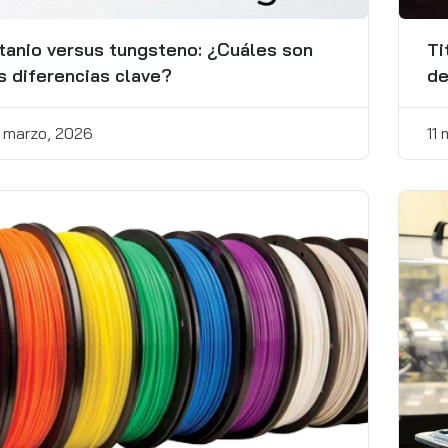
tanio versus tungsteno: ¿Cuáles son
Ti
s diferencias clave?
de
 marzo, 2026
11
¿Cuál es la diferencia
entre titanio y acero?
5 noviembre, 2024
11 Métodos de
fabricación de
plástico y sus usos
25 marzo, 2025