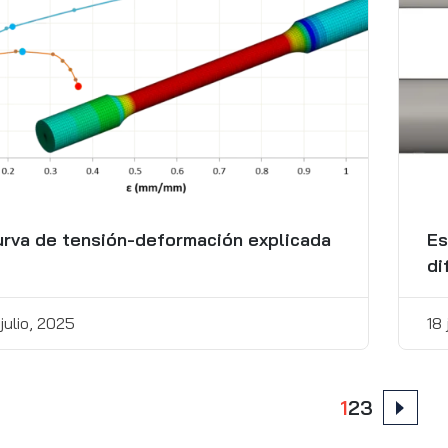
rva de tensión-deformación explicada
Es
di
 julio, 2025
18 
ts
1
2
3
nation