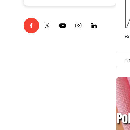
Se
30