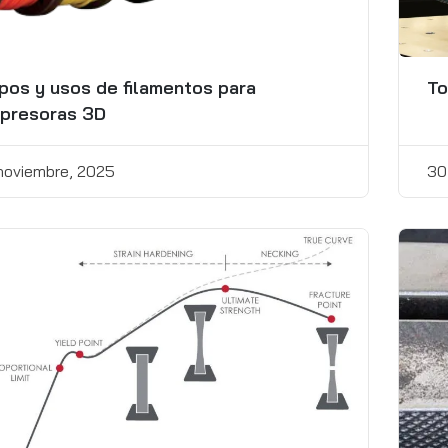
Comprender los
diferentes tipos de
hilos
pos y usos de filamentos para
To
3 enero, 2025
presoras 3D
noviembre, 2025
30