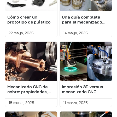
Cómo crear un
Una guía completa
prototipo de plástico
para el mecanizado
CNC de latón
22 mayo, 2025
14 mayo, 2025
Mecanizado CNC de
Impresión 3D versus
cobre: ​​propiedades,
mecanizado CNC:
calificaciones y
¿Cuál es la mejor
consideraciones
manera de hacer su
18 marzo, 2025
11 marzo, 2025
parte?