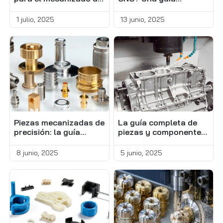
Contáctenos
bronce CNC
completa para
principiantes
1 julio, 2025
13 junio, 2025
T
M
A
Piezas mecanizadas de
La guía completa de
precisión: la guía
piezas y componentes
completa
mecanizados
8 junio, 2025
5 junio, 2025