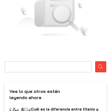
Contáctenos
T
M
A
Vea lo que otros están
leyendo ahora
¿Cuál es la diferencia entre titanio y