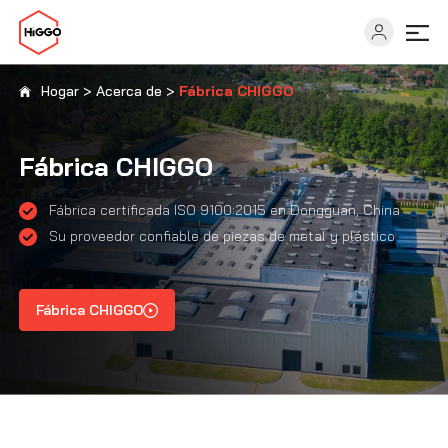
Hogar
>
Acerca de
>
Fábrica CHIGGO
Capacidades
Fábrica CHIGGO
Industrias
Fábrica certificada ISO 9100:2015 en Dongguan, China
Su proveedor confiable de piezas de metal y plástico
Soluciones
Fábrica CHIGGO
Recursos
Acerca de