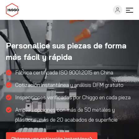
Capacidades
Personalice sus piezas de forma
más fácil y rápida
Industrias
Fábrica certificada ISO 9001:2015 en China
Soluciones
Cotización instantánea y análisis DFM gratuito
Inspecciones verificadas por Chiggo en cada pieza
Recursos
Amplias opciones con más de 50 metales y
Acerca de
plásticos, más de 20 acabados de superficie
Obtenga una cotización instantánea