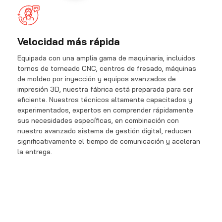
Velocidad más rápida
P
Equipada con una amplia gama de maquinaria, incluidos
A 
tornos de torneado CNC, centros de fresado, máquinas
pr
de moldeo por inyección y equipos avanzados de
sól
impresión 3D, nuestra fábrica está preparada para ser
mat
eficiente. Nuestros técnicos altamente capacitados y
experimentados, expertos en comprender rápidamente
Ade
sus necesidades específicas, en combinación con
fu
nuestro avanzado sistema de gestión digital, reducen
pro
significativamente el tiempo de comunicación y aceleran
pro
la entrega.
con
fáb
ili
in
pro
inf
com