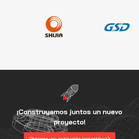
¡Construyamos juntos un nuevo
proyecto!
Obtenga una cotización instantánea