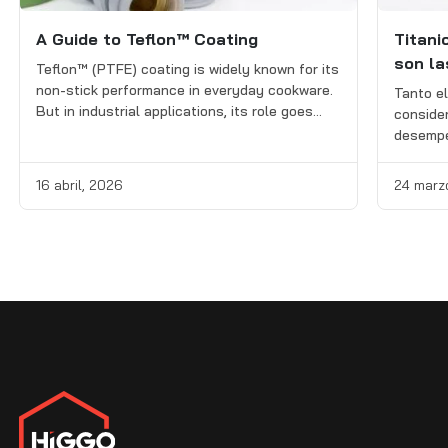
A Guide to Teflon™ Coating
Titani
son la
Teflon™ (PTFE) coating is widely known for its
non-stick performance in everyday cookware.
Tanto el
But in industrial applications, its role goes
consider
much further. Used across industries such as
desempe
packaging, automotive, and food processing,
ingenier
this coating helps improve release, reduce
con el t
16 abril, 2026
24 marz
material buildup, and support more efficient
comprad
equipment operation. This guide explains what
como la 
Teflon™ coating is, its key […]
calor, l
tungste