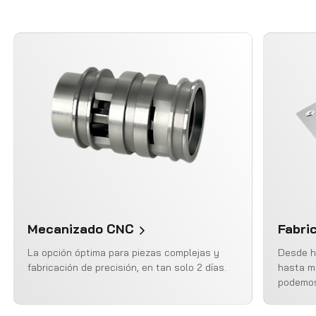
Mecanizado CNC
Fabri
La opción óptima para piezas complejas y
Desde h
fabricación de precisión, en tan solo 2 días.
hasta m
podemos 
rentable
fabricac