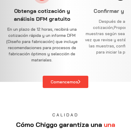
mar y producir
Envío y entrega
és de aceptar la
Al pasar la calidad
inspecciones
y
n,
Proporcionaremos
embalaje, sus piezas le serán
gún sea necesario.
. Una
enviadas. Ofrecemos una garantía de
se y esté satisfecho con
calidad de 30 días para garantizar su
as, confirme su pedido
total satisfacción y tranquilidad.
iciar la producción.
Comencemos
CALIDAD
Cómo Chiggo garantiza una
una