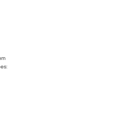
gem
es: