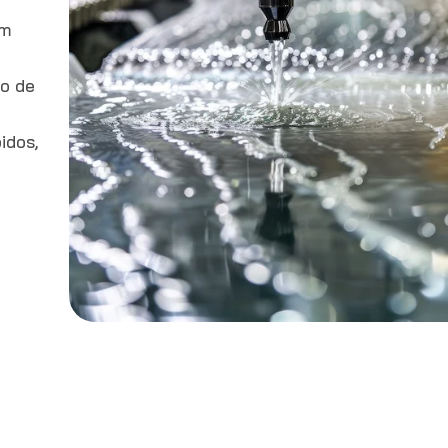
em
to de
idos,