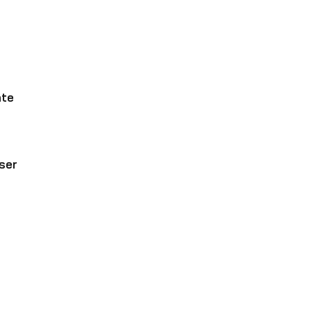
nte
ser