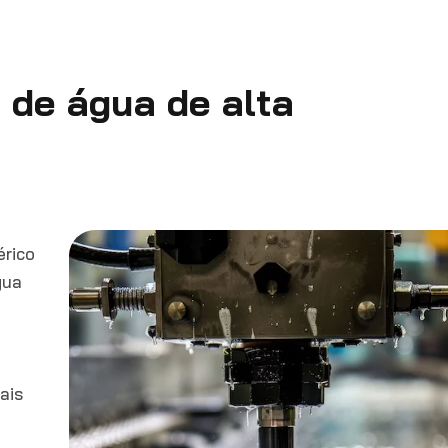
o de água de alta
érico
gua
a
ais