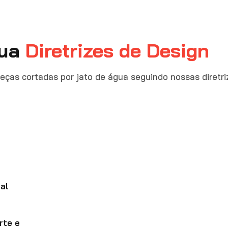
gua
Diretrizes de Design
peças cortadas por jato de água seguindo nossas diretri
al
rte e