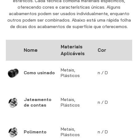
estéticos. Cada técnica combina materiais específicos,
oferecendo cores e características únicas. Alguns
acabamentos podem ser usados ​​individualmente, enquanto
outros podem ser combinados. Abaixo está uma rápida folha
de dicas dos acabamentos de superfície que oferecemos.
Materiais
R
Nome
Cor
Aplicáveis
s
M
Metais,
Como usinado
n / D
f
Plásticos
v
Jateamento
Metais,
U
n / D
de contas
Plásticos
o
Metais,
S
Polimento
n / D
Plásticos
v