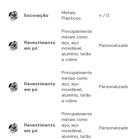
Metais,
C
Escovação
n / D
Plásticos
u
Principalmente
metais como
T
Revestimento
aço, aço
Personalizado
f
em pó
inoxidável,
b
alumínio, latão
e cobre
Principalmente
metais como
T
Revestimento
aço, aço
Personalizado
f
em pó
inoxidável,
b
alumínio, latão
e cobre
Principalmente
metais como
T
Revestimento
aço, aço
Personalizado
f
em pó
inoxidável,
b
alumínio, latão