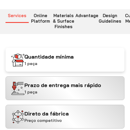
Contate-nos
Services
Online
Materials
Advantage
Design
Cu
Platform
& Surface
Guidelines
M
Finishes
Quantidade mínima
1 peça
Prazo de entrega mais rápido
1 peça
Direto da fábrica
Preço competitivo