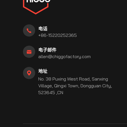
电话
+86-15220252365
电子邮件
allen@chiggofactory.com
地址
be
stagram
linkedin
No. 38 Puxing West Road, Sanxing
Village, Qingxi Town, Dongguan City,
523645 ,CN