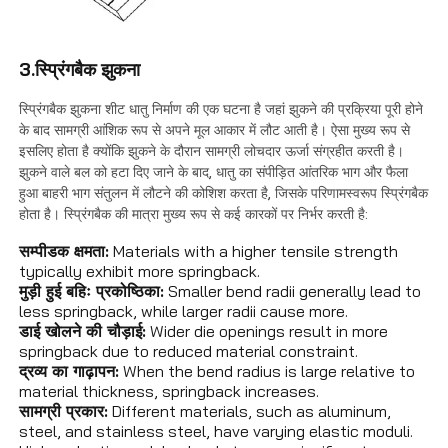
3.स्प्रिंगबैक झुकना
स्प्रिंगबैक झुकना शीट धातु निर्माण की एक घटना है जहां झुकने की प्रक्रिया पूरी होने
के बाद सामग्री आंशिक रूप से अपने मूल आकार में लौट आती है। ऐसा मुख्य रूप से
इसलिए होता है क्योंकि झुकने के दौरान सामग्री लोचदार ऊर्जा संग्रहीत करती है।
झुकने वाले बल को हटा दिए जाने के बाद, धातु का संपीड़ित आंतरिक भाग और फैला
हुआ बाहरी भाग संतुलन में लौटने की कोशिश करता है, जिसके परिणामस्वरूप स्प्रिंगबैक
होता है। स्प्रिंगबैक की मात्रा मुख्य रूप से कई कारकों पर निर्भर करती है:
सम्पीडक क्षमता:
Materials with a higher tensile strength
typically exhibit more springback.
मुड़ी हुई बहिः प्रकोष्ठिका:
Smaller bend radii generally lead to
less springback, while larger radii cause more.
डाई खोलने की चौड़ाई:
Wider die openings result in more
springback due to reduced material constraint.
द्रव्य का गाढ़ापन:
When the bend radius is large relative to
material thickness, springback increases.
सामग्री प्रकार:
Different materials, such as aluminum,
steel, and stainless steel, have varying elastic moduli.