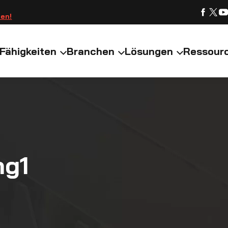
uen!
Fähigkeiten
Branchen
Lösungen
Ressour
ng1