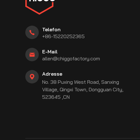
Telefon
+86-15220252365
E-Mail
allen@chiggofactory.com
Adresse
No. 38 Puxing West Road, Sanxing
Village, Qingxi Town, Dongguan City,
523645 ,CN
be
stagram
linkedin