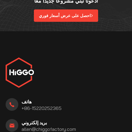
دعونا نبني مشروعًا جديدًا معًا!
احصل على عرض أسعار فوري
هاتف
+86-15220252365
بريد إلكتروني
allen@chiggofactory.com